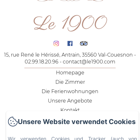
Le 1900
15, rue René le Hérissé, Antrain, 35560 Val-Couesnon -
02.99.18.20.96 -
contact@le1900.com
Homepage
Die Zimmer
Die Ferienwohnungen
Unsere Angebote
Kontakt
Datenschutzerklärung
Unsere Website verwendet Cookies
Rechtliche Informationen
Cookie-Informationen
Wir verwenden Cookies und Tracker (auch von