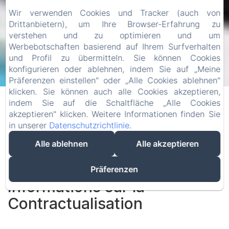
Wir verwenden Cookies und Tracker (auch von
Drittanbietern), um Ihre Browser-Erfahrung zu
verstehen und zu optimieren und um
Werbebotschaften basierend auf Ihrem Surfverhalten
und Profil zu übermitteln. Sie können Cookies
konfigurieren oder ablehnen, indem Sie auf „Meine
Präferenzen einstellen" oder „Alle Cookies ablehnen"
Informations Légales
klicken. Sie können auch alle Cookies akzeptieren,
indem Sie auf die Schaltfläche „Alle Cookies
Propriétaire du Site Web :
akzeptieren" klicken. Weitere Informationen finden Sie
Nom : karine Miguet
in unserer
Datenschutzrichtlinie
.
Adresse : 35560, 15 rue René le Hérissé, Antrain
Alle ablehnen
Alle akzeptieren
, Val-Couesnon, Frankreich
Email :
contact@le1900.com
Téléphone : 0299182096
Präferenzen
Informations sur la
Contractualisation
Électronique