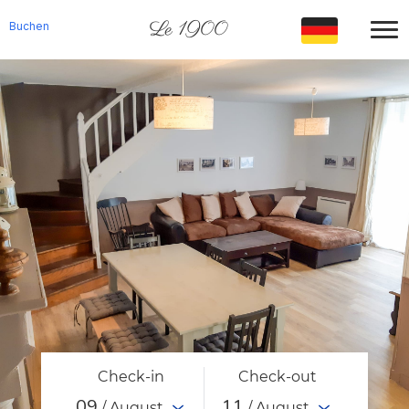
Le 1900
Buchen
Check-in
Check-out
09
11
/ August
/ August