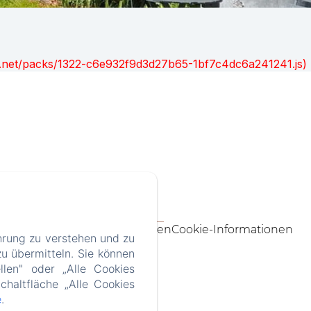
ont.net/packs/1322-c6e932f9d3d27b65-1bf7c4dc6a241241.js)
tact@le1900.com
ärung
Rechtliche Informationen
Cookie-Informationen
hrung zu verstehen und zu
u übermitteln. Sie können
llen" oder „Alle Cookies
chaltfläche „Alle Cookies
e
.