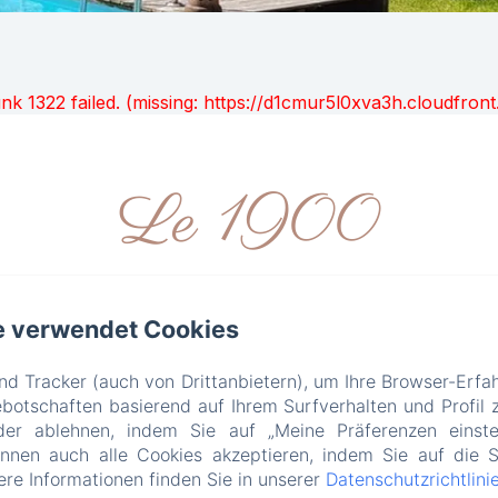
unk 1322 failed. (missing: https://d1cmur5l0xva3h.cloudfr
Le 1900
e verwendet Cookies
érissé, Antrain, 35560 Val-Couesnon - 02.99.18.20.96 -
con
gen
Unsere Angebote
Kontakt
Datenschutzerkl
d Tracker (auch von Drittanbietern), um Ihre Browser-Erfa
Verkaufsbedingungen
otschaften basierend auf Ihrem Surfverhalten und Profil z
der ablehnen, indem Sie auf „Meine Präferenzen einste
önnen auch alle Cookies akzeptieren, indem Sie auf die S
EN
FR
DE
tere Informationen finden Sie in unserer
Datenschutzrichtlini
Powered mit Amenitiz