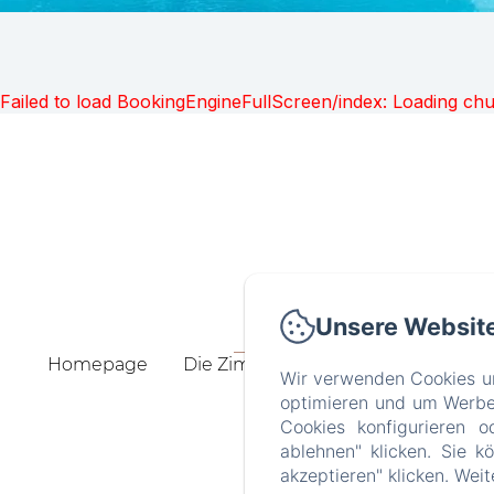
Failed to load BookingEngineFullScreen/index: Loading ch
Unsere Websit
15, rue René le H
Homepage
Die Zimmer
Die Ferienwohnun
Wir verwenden Cookies un
optimieren und um Werbeb
Cookies konfigurieren o
ablehnen" klicken. Sie k
akzeptieren" klicken. Wei