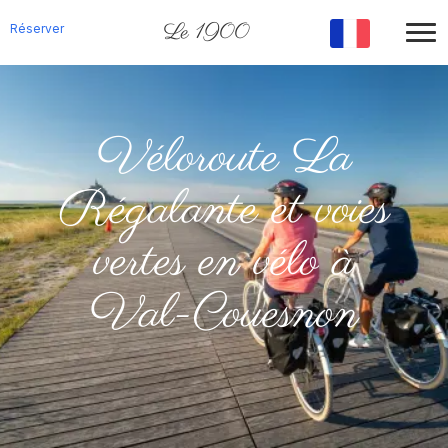
Le 1900
Réserver
Véloroute La
Régalante et voies
vertes en vélo à
Val-Couesnon